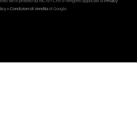
esto sito è protetto da reCAPTCHA e vengono applicate la
Privacy
licy
e
Condizioni di Vendita
di Google.