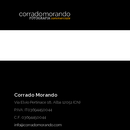
Corrado Morando
Via Elvio Pertinace 18, Alba 12051 (CN)
P.IVA: IT03694450044
C.F. 03694450044
info@corradomorando.com