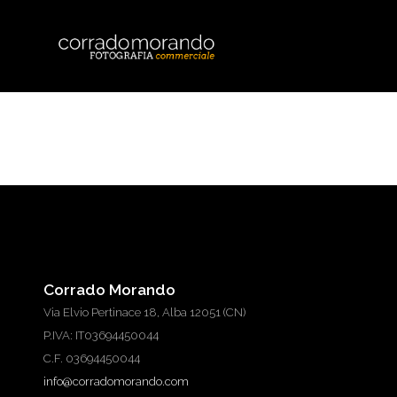
Corrado Morando
Via Elvio Pertinace 18, Alba 12051 (CN)
P.IVA: IT03694450044
C.F. 03694450044
info@corradomorando.com