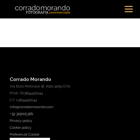
Corrado Morando
Via Elvio Pertinace 18, Alba 12051 (CN)
P.IVA: IT03694450044
C.F. 03694450044
info@corradomorando.com
+39 3290053181
Privacy policy
Cookie policy
Preferenze Cookie