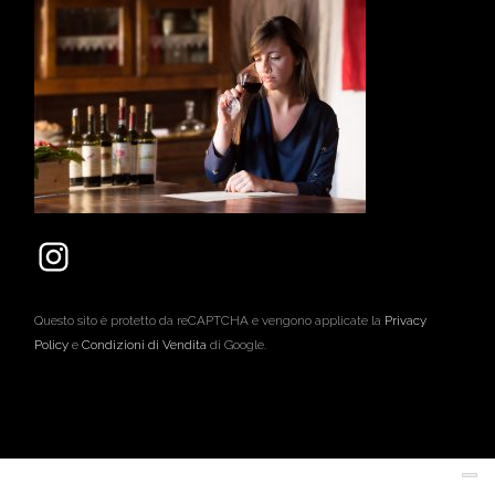
Questo sito è protetto da reCAPTCHA e vengono applicate la
Privacy
Policy
e
Condizioni di Vendita
di Google.