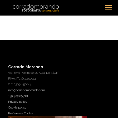
Corrado Morando
Via Elvio Pertinace 18, Alba 12051 (CN)
P.IVA: IT03694450044
C.F. 03694450044
info@corradomorando.com
+39 3290053181
Privacy policy
Cookie policy
Preferenze Cookie