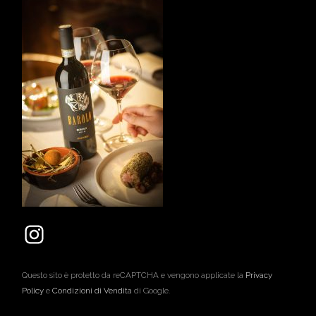
Questo sito è protetto da reCAPTCHA e vengono applicate la
Privacy
Policy
e
Condizioni di Vendita
di Google.