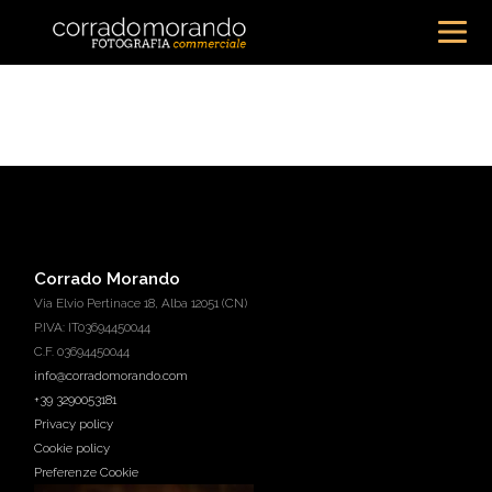
Corrado Morando
Via Elvio Pertinace 18, Alba 12051 (CN)
P.IVA: IT03694450044
C.F. 03694450044
info@corradomorando.com
+39 3290053181
Privacy policy
Cookie policy
Preferenze Cookie