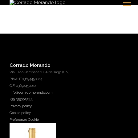
Corrado Morando
Via Elvio Pertinace 18, Alba 12051 (CN)
P.IVA: IT03694450044
C.F. 03694450044
info@corradomorando.com
+39 3290053181
Privacy policy
Cookie policy
Preferenze Cookie