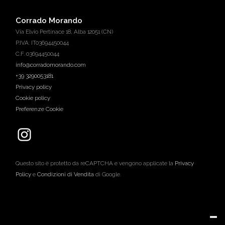
Corrado Morando
Via Elvio Pertinace 18, Alba 12051 (CN)
P.IVA: IT03694450044
C.F. 03694450044
info@corradomorando.com
+39 3290053181
Privacy policy
Cookie policy
Preferenze Cookie
Questo sito è protetto da reCAPTCHA e vengono applicate la
Privacy
Policy
e
Condizioni di Vendita
di Google.