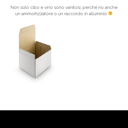
Non solo cibo e vino sono vanitosi, perché no anche
un ammortizzatore o un raccordo in alluminio