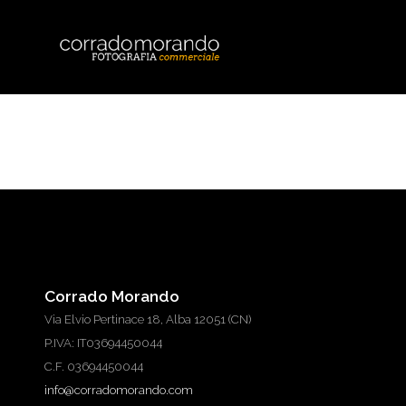
Corrado Morando
Via Elvio Pertinace 18, Alba 12051 (CN)
P.IVA: IT03694450044
C.F. 03694450044
info@corradomorando.com