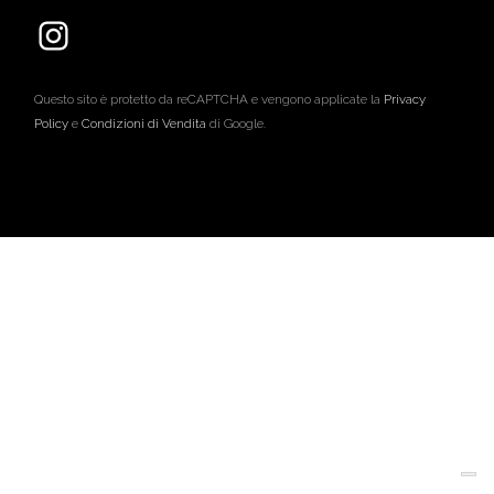
Questo sito è protetto da reCAPTCHA e vengono applicate la
Privacy
Policy
e
Condizioni di Vendita
di Google.