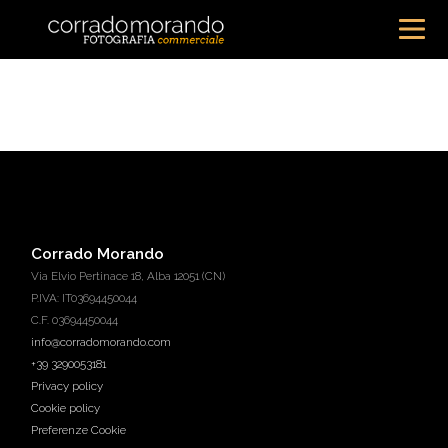
Corrado Morando
Via Elvio Pertinace 18, Alba 12051 (CN)
P.IVA: IT03694450044
C.F. 03694450044
info@corradomorando.com
+39 3290053181
Privacy policy
Cookie policy
Preferenze Cookie