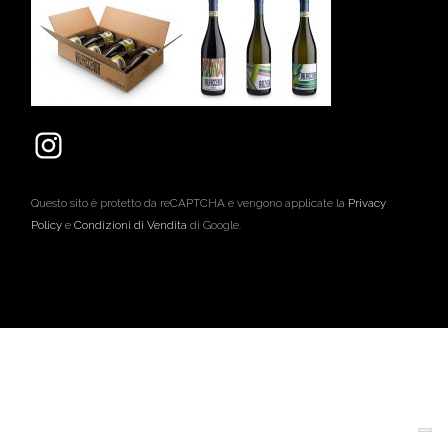
Questo sito è protetto da reCAPTCHA e vengono applicate la
Privacy
Policy
e
Condizioni di Vendita
di Google.