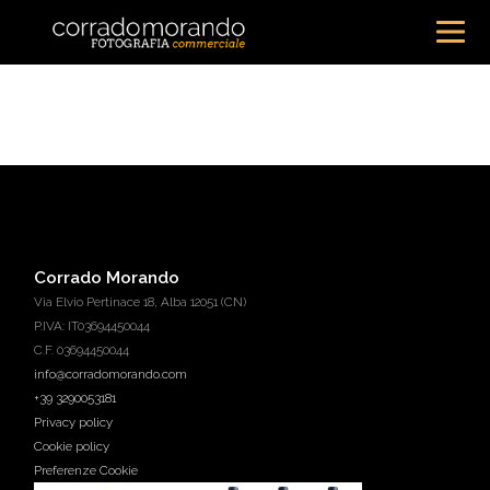
Corrado Morando
Via Elvio Pertinace 18, Alba 12051 (CN)
P.IVA: IT03694450044
C.F. 03694450044
info@corradomorando.com
+39 3290053181
Privacy policy
Cookie policy
Preferenze Cookie