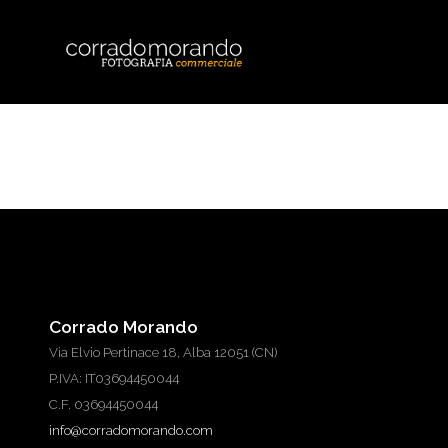
Corrado Morando
Via Elvio Pertinace 18, Alba 12051 (CN)
P.IVA: IT03694450044
C.F. 03694450044
info@corradomorando.com