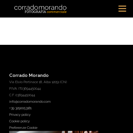
Corrado Morando
Via Elvio Pertinace 18, Alba 12051 (CN)
P.IVA: IT03694450044
C.F. 03694450044
info@corradomorando.com
+39 3290053181
Privacy policy
Cookie policy
Preferenze Cookie