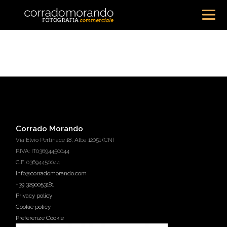
Corrado Morando
Via Elvio Pertinace 18, Alba 12051 (CN)
P.IVA: IT03694450044
C.F. 03694450044
info@corradomorando.com
+39 3290053181
Privacy policy
Cookie policy
Preferenze Cookie