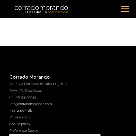
Corrado Morando
Via Elvio Pertinace 18, Alba 12051 (CN)
P.IVA: IT03694450044
C.F. 03694450044
info@corradomorando.com
+39 3290053181
Privacy policy
Cookie policy
Preferenze Cookie