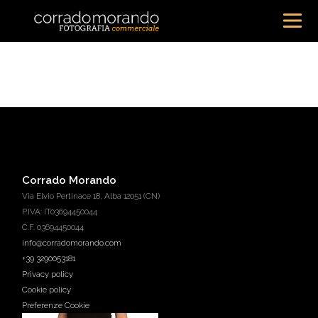
Corrado Morando
Via Elvio Pertinace 18, Alba 12051 (CN)
P.IVA: IT03694450044
C.F. 03694450044
info@corradomorando.com
+39 3290053181
Privacy policy
Cookie policy
Preferenze Cookie