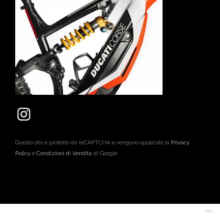
Questo sito è protetto da reCAPTCHA e vengono applicate la
Privacy
Policy
e
Condizioni di Vendita
di Google.