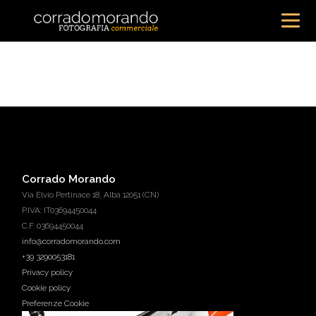
Corrado Morando
Via Elvio Pertinace 18, Alba 12051 (CN)
P.IVA: IT03694450044
C.F. 03694450044
info@corradomorando.com
+39 3290053181
Privacy policy
Cookie policy
Preferenze Cookie