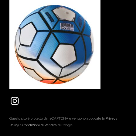
Questo sito è protetto da reCAPTCHA e vengono applicate la
Privacy
Policy
e
Condizioni di Vendita
di Google.