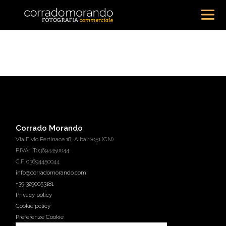
Corrado Morando
Via Elvio Pertinace 18, Alba 12051 (CN)
P.IVA: IT03694450044
C.F. 03694450044
info@corradomorando.com
+39 3290053181
Privacy policy
Cookie policy
Preferenze Cookie