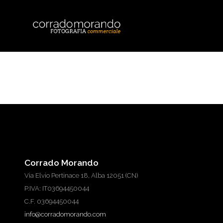
Corrado Morando
Via Elvio Pertinace 18, Alba 12051 (CN)
P.IVA: IT03694450044
C.F. 03694450044
info@corradomorando.com