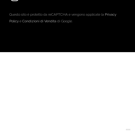
Questo sito è protetto da reCAPTCHA e vengono applicate la
Privacy
Policy
e
Condizioni di Vendita
di Google.