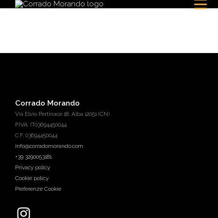
Corrado Morando
Via Elvio Pertinace 18, Alba 12051 (CN)
P.IVA: IT03694450044
C.F. 03694450044
info@corradomorando.com
+39 3290053181
Privacy policy
Cookie policy
Preferenze Cookie