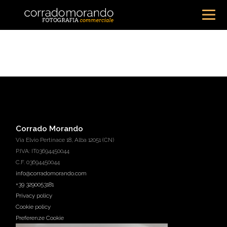
Corrado Morando
Via Elvio Pertinace 18, Alba 12051 (CN)
P.IVA: IT03694450044
C.F. 03694450044
info@corradomorando.com
+39 3290053181
Privacy policy
Cookie policy
Preferenze Cookie