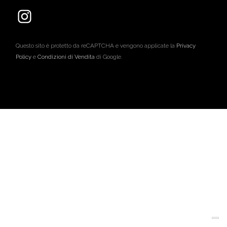
Questo sito è protetto da reCAPTCHA e vengono applicate la
Privacy
Policy
e
Condizioni di Vendita
di Google.