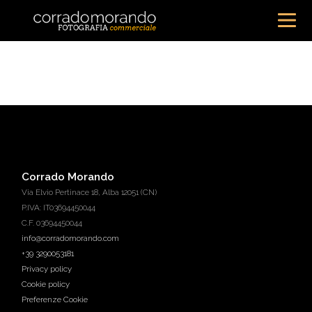
Corrado Morando
Via Elvio Pertinace 18, Alba 12051 (CN)
P.IVA: IT03694450044
C.F. 03694450044
info@corradomorando.com
+39 3290053181
Privacy policy
Cookie policy
Preferenze Cookie