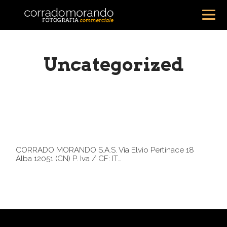
Uncategorized
CORRADO MORANDO S.A.S. Via Elvio Pertinace 18
Alba 12051 (CN) P. Iva / CF: IT…