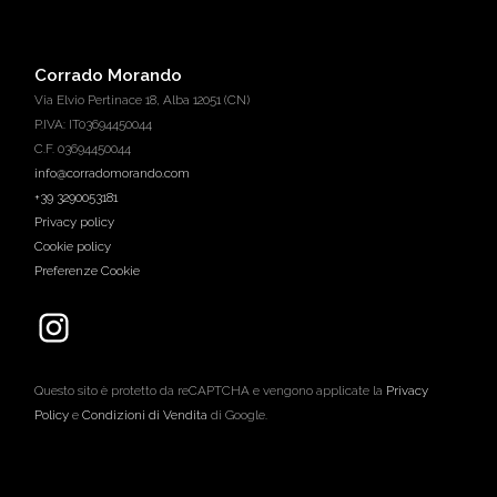
Corrado Morando
Via Elvio Pertinace 18, Alba 12051 (CN)
P.IVA: IT03694450044
C.F. 03694450044
info@corradomorando.com
+39 3290053181
Privacy policy
Cookie policy
Preferenze Cookie
Questo sito è protetto da reCAPTCHA e vengono applicate la
Privacy
Policy
e
Condizioni di Vendita
di Google.