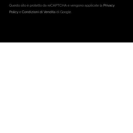
Questo sito è protetto da reCAPTCHA e vengono applicate la
Privacy
Policy
e
Condizioni di Vendita
di Google.