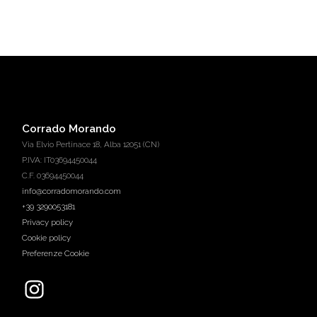
Corrado Morando
Via Elvio Pertinace 18, Alba 12051 (CN)
P.IVA: IT03694450044
C.F. 03694450044
info@corradomorando.com
+39 3290053181
Privacy policy
Cookie policy
Preferenze Cookie